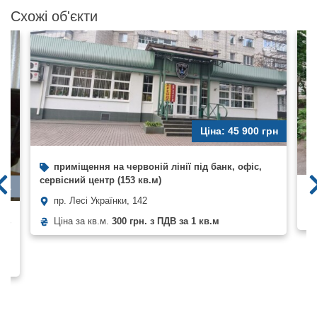
Схожі об'єкти
Ціна: 45 900 грн
приміщення на червоній лінії під банк, офіс,
сервісний центр (153 кв.м)
рна
пр. Лесі Українки, 142
Ціна за кв.м.
300 грн. з ПДВ за 1 кв.м
, 4